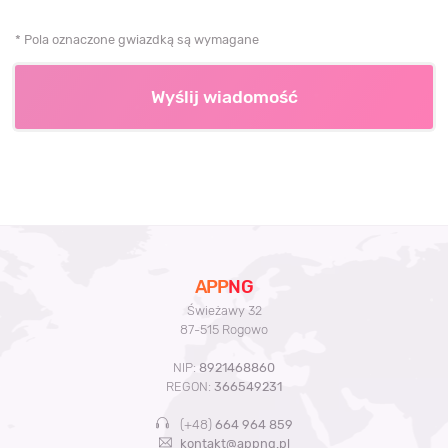
* Pola oznaczone gwiazdką są wymagane
Wyślij wiadomość
APP
NG
Świeżawy 32
87-515 Rogowo
NIP:
8921468860
REGON:
366549231
(+48)
664 964 859
kontakt@appng.pl